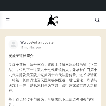
Wu
posted an update
11 months ago
灵虚子道长简介
灵虚子道长，法号三鍌，道教上清派三洞经籙法师（正二
品），位列正一道第六十七代正统传人，兼承长白门第十
九代法脉及天医院川坛第四十六代法脉传承。道长深谙正
一符箓、长白丹法及天医院秘传医道，融汇道法、丹功与
医朮于一体，以弘道利生为本愿，践行道家济世度人之精
神。
基于道长的传承与修为，可提供以下正统道教服务与指
导：