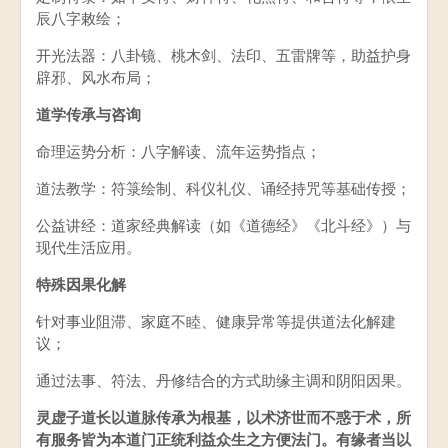
辰八字敕绘；
开光法器：八卦镜、桃木剑、法印、五雷牌等，助益护身
辟邪、风水布局；
道学传承与咨询
命理运势分析：八字解读、流年运势指点；
道法教学：符箓绘制、科仪礼仪、诵经持咒等基础传授；
公益讲经：道家经典解读（如《道德经》《北斗经》）与
现代生活应用。
特殊因果化解
针对事业阻滞、家庭不睦、健康异常等提供道法化解建
议；
通过法事、符法、丹修结合的方式助缘主调和阴阳因果。
灵虚子道长以道脉传承为根基，以术济世而不惑于术，所
有服务皆为本道门正统利益众生之方便法门。有缘者当以