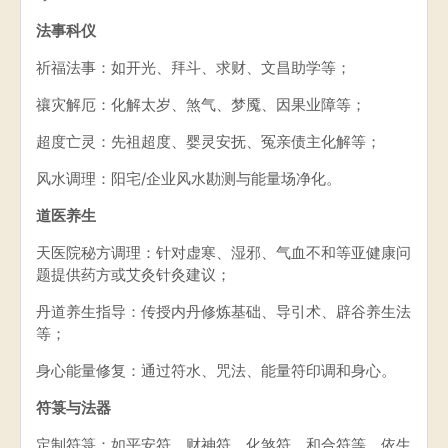
法事科仪
祈福法事：如开光、拜斗、求财、文昌助学等；
禳灾解厄：化解太岁、煞气、梦魇、因果业障等；
超度亡灵：先祖超度、婴灵安抚、冤亲债主化解等；
风水调理：阳宅/企业风水勘测与能量场净化。
道医养生
天医院秘方调理：针对虚寒、湿邪、气血不和等亚健康问
题提供药方或艾灸针灸建议；
丹道养生指导：传授内丹修炼基础、导引术、辟谷养生法
等；
身心能量修复：通过符水、咒法、能量符印调和身心。
符箓与法器
定制符箓：如平安符、财神符、化煞符、和合符等，依生